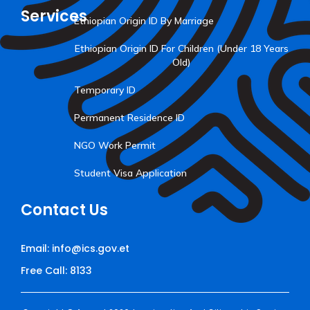
Services
Ethiopian Origin ID By Marriage
Ethiopian Origin ID For Children (Under 18 Years
Old)
Temporary ID
Permanent Residence ID
NGO Work Permit
Student Visa Application
Contact Us
Email: info@ics.gov.et
Free Call: 8133