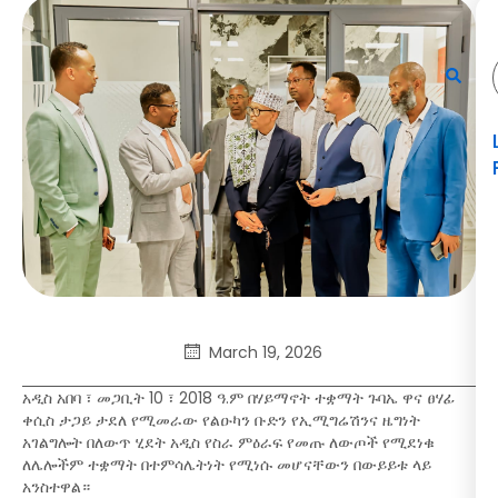
March 19, 2026
አዲስ አበባ ፣ መጋቢት 10 ፣ 2018 ዓ.ም በሃይማኖት ተቋማት ጉባኤ ዋና ፀሃፊ
ቀሲስ ታጋይ ታደለ የሚመራው የልዑካን ቡድን የኢሚግሬሽንና ዜግነት
አገልግሎት በለውጥ ሂደት አዲስ የስራ ምዕራፍ የመጡ ለውጦች የሚደነቁ
ለሌሎችም ተቋማት በተምሳሌትነት የሚነሱ መሆናቸውን በውይይቱ ላይ
አንስተዋል።