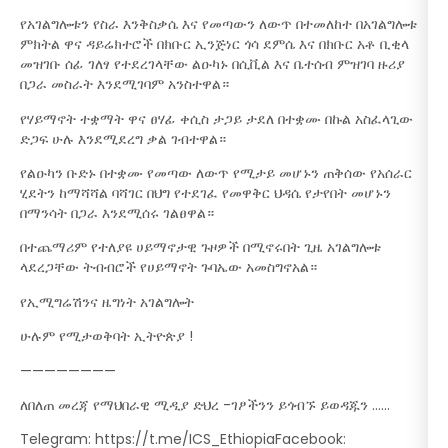
የአገልግሎቱን የስራ እንቅስቃሴ እና የመጣውን ለውጥ በተመለከተ በአገልግሎቱ
ምክትል ዋና ዳይሬክተሮች በክቡር ኢንጅነር ጎሳ ደምሴ እና በክቡር አቶ ቢቂላ
መዝገቡ ሰፊ ገለፃ የተደረገላቸው ልዑካኑ በሲቪል እና ቤተሰብ ምዝገባ ዙሪያ
በጋራ መስራት እንደሚገባም አንስተዋል።
የሃይማኖት ተቋማት ዋና ፀሃፊ ቀሲስ ታጋይ ታደለ በተቋሙ በኩል አስፈላጊው
ድጋፍ ሁሉ እንደሚደረግ ቃል ገብተዋል።
የልዑካን ቡድኑ በተቋሙ የመጣው ለውጥ የሚታይ መሆኑን ጠቅሰው የአሰራር
ሂደትን ከማሻሻል ባሻገር በህግ የተደገፈ የመዋቅር ህዳሴ የታየበት መሆኑን
በማንሳት በጋራ እንደሚሰሩ ገልፀዋል።
በተጨማሪም የተለያዩ ሀይማኖታዊ ጉዞዎች በሚኖሩበት ጊዜ አገልግሎቱ
ላደረጋቸው ትብብሮች የሀይማኖት ጉባኤው አመስግኖአል።
የኢሚግሬሽንና ዜግነት አገልግሎት
ሁሉም የሚታወቅባት ኢትዮጵያ !
————————
ለበለጠ መረጃ የማህበራዊ ሚዲያ ድህረ -ገፆችንን ይጎብኙ ይወዳጁን ……
Telegram: https://t.me/ICS_EthiopiaFacebook: