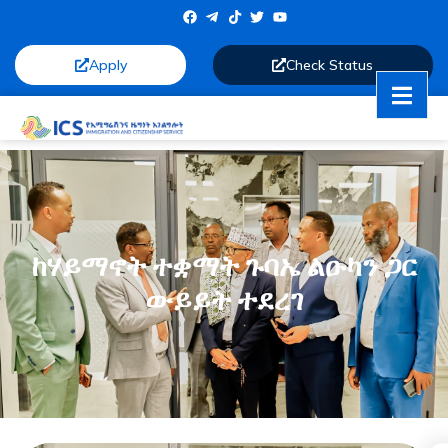
Apply
Check Status
ከሃይማኖት ተቋማት ጉባኤ ልዑካን ጋር
ውይይት ተደረገ