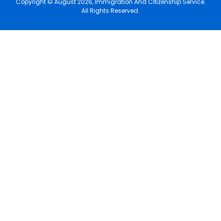
Copyright © August 2026, Immigration And Citizenship Service.
All Rights Reserved.