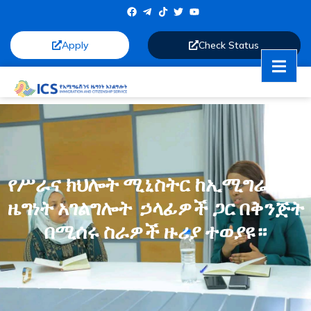
Apply
Check Status
የሥራና ክህሎት ሚኒስትር ከኢሚግሬሽንና
ዜግነት አገልግሎት ኃላፊዎች ጋር በቅንጅት
በሚሰሩ ስራዎች ዙሪያ ተወያዩ።