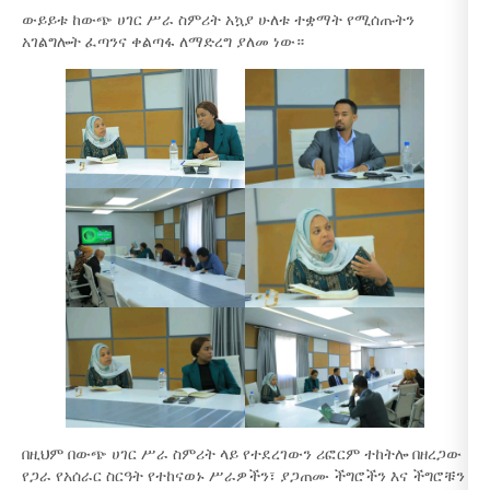
ውይይቱ ከውጭ ሀገር ሥራ ስምሪት አኳያ ሁለቱ ተቋማት የሚሰጡትን
አገልግሎት ፈጣንና ቀልጣፋ ለማድረግ ያለመ ነው።
በዚህም በውጭ ሀገር ሥራ ስምሪት ላይ የተደረገውን ሪፎርም ተከትሎ በዘረጋው
የጋራ የአሰራር ስርዓት የተከናወኑ ሥራዎችን፣ ያጋጠሙ ችግሮችን እና ችግሮቹን