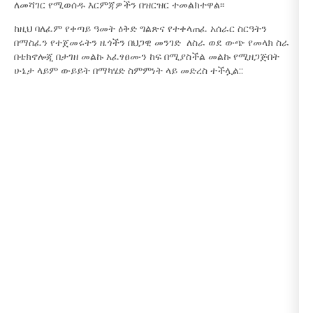
ለመሻገር የሚወሰዱ እርምጃዎችን በዝርዝር ተመልክተዋል፡፡
ከዚህ ባለፈም የቀጣይ ዓመት ዕቅድ ግልጽና የተቀላጠፈ አሰራር ስርዓትን
በማስፈን የተጀመሩትን ዜጎችን በህጋዊ መንገድ ለስራ ወደ ውጭ የመላክ ስራ
በቴክኖሎጂ በታገዘ መልኩ አፈፃፀሙን ከፍ በሚያስችል መልኩ የሚዘጋጅበት
ሁኔታ ላይም ውይይት በማካሄድ ስምምነት ላይ መድረስ ተችሏል::