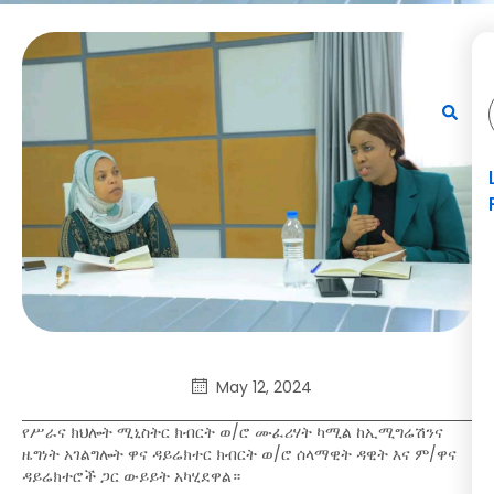
May 12, 2024
የሥራና ክህሎት ሚኒስትር ክብርት ወ/ሮ ሙፈሪሃት ካሚል ከኢሚግሬሽንና
ዜግነት አገልግሎት ዋና ዳይሬክተር ክብርት ወ/ሮ ሰላማዊት ዳዊት እና ም/ዋና
ዳይሬክተሮች ጋር ውይይት አካሂደዋል።