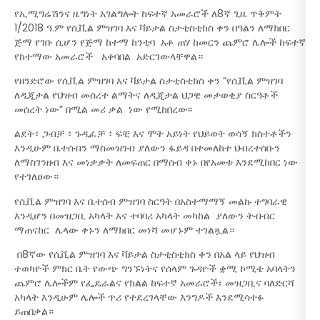
የኢሚግሬሽንና ዜግነት አገልግሎት ከፍተኛ አመራሮች ለ8ኛ ጊዜ ጥቅምት
1/2018 ዓ.ም የሲቪል ምዝገባ እና ቫይታል ስታቲስቲክስ ቀን በዓልን ለማክበር
ጅማ የገቡ ሲሆን የጅማ ከተማ ከንቲባ አቶ ጠሃ ከመርን ጨምሮ ሌሎች ከፍተኛ
የከተማው አመራሮች አቀባበል አድርገውላቸዋል።
የዘንድሮው የሲቪል ምዝገባ እና ቫይታል ስታቲስቲክስ ቀን “የሲቪል ምዝገባ
ለዲጂታል የህዝብ መሰረተ ልማትና ለዲጂታል ህጋዊ መታወቂያ ስርዓቶች
መሰረት ነው” በሚል መሪ ቃል ነው የሚከበረው፡፡
ልደት፥ ጋብቻ ፥ ጉዲፈቻ ፥ ፍቺ እና ሞት አይነት የህይወት ወሳኝ ክስተቶችን
እንዲሁም ቤተሰብን ማስመዝገብ ያለውን ፋይዳ በተመለከተ ህብረተሰቡን
ለማስገንዘብ እና መነቃቃት ለመፍጠር በማሰብ ቀኑ በየአመቱ እንደሚከበር ነው
የተገለፀው።
የሲቪል ምዝገባ እና ቤተሰብ ምዝገባ ስርዓት በአስተማማኝ መልኩ ተግባራዊ
እንዲሆን በመዝጋቢ አካላት እና ተባባሪ አካላት መካከል ያለውን ትብብር
ማጠናከር ሌላው ቀኑን ለማክበር መነሻ መሆኑም ተገልጿል።
በ8ኛው የሲቪል ምዝገባ እና ቫይታል ስታቲስቲክስ ቀን በአል ላይ የህዝብ
ተወካዮች ምክር ቤት የውጭ ግንኙነትና የሰላም ጉዳዮች ቋሚ ኮሚቴ አባላትን
ጨምሮ ሌሎችም የፌዴራልና የክልል ከፍተኛ አመራሮች፣ መዝጋቢና ባለድርሻ
አካላት እንዲሁም ሌሎች ጥሪ የተደረገላቸው እንግዶች እንደሚሳተፉ
ይጠበቃል።