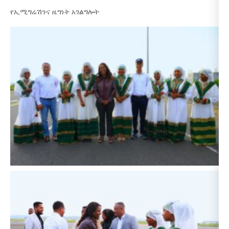
የኢሚግሬሽንና ዜግነት አገልግሎት