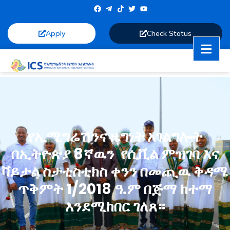
Apply
Check Status
የኢሚግሬሽንና ዜግነት አገልግሎት
በኢትዮጵያ 8ኛዉን የሲቪል ምዝገባ እና
ቫይታል ስታቲስቲክስ ቀንን በመጪዉ ቅዳሜ
ጥቅምት 1/2018 ዓ.ም በጅማ ከተማ
እንደሚከበር ገለጸ።