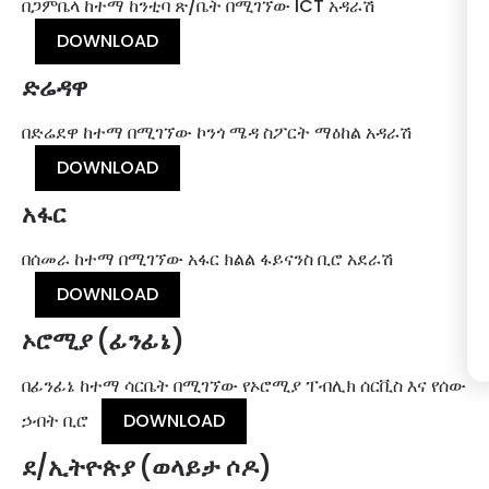
በጋምቤላ ከተማ ከንቲባ ጽ/ቤት በሚገኘው ICT አዳራሽ
DOWNLOAD
ድሬዳዋ
በድሬደዋ ከተማ በሚገኘው ኮንጎ ሜዳ ስፖርት ማዕከል አዳራሽ
DOWNLOAD
አፋር
በሰመራ ከተማ በሚገኘው አፋር ክልል ፋይናንስ ቢሮ አደራሽ
DOWNLOAD
ኦሮሚያ (ፊንፊኔ)
በፊንፊኔ ከተማ ሳርቤት በሚገኘው የኦሮሚያ ፐብሊክ ሰርቪስ እና የሰው
ኃብት ቢሮ
DOWNLOAD
ደ/ኢትዮጵያ (ወላይታ ሶዶ)