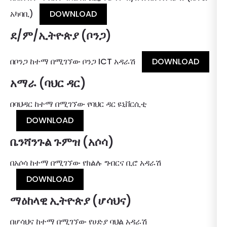
አካባቢ)
DOWNLOAD
ደ/ም/ኢትዮጵያ (ቦንጋ)
በቦንጋ ከተማ በሚገኘው ቦንጋ ICT አዳራሽ
DOWNLOAD
አማራ (ባህር ዳር)
በባህዳር ከተማ በሚገኘው የባህር ዳር ዩኒቨርሲቲ
DOWNLOAD
ቤንሻንጉል ጉምዝ (አሶሳ)
በአሶሳ ከተማ በሚገኘው የክልሉ ግብርና ቢሮ አዳራሽ
DOWNLOAD
ማዕከላዊ ኢትዮጵያ (ሆሳህና)
በሆሳህና ከተማ በሚገኘው የሀድያ ባህል አዳራሽ