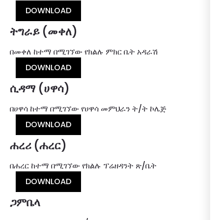
DOWNLOAD
ትግራይ (መቀለ)
በመቀለ ከተማ በሚገኘው የክልሉ ምክር ቤት አዳራሽ
DOWNLOAD
ሲዳማ (ሀዋሳ)
በሀዋሳ ከተማ በሚገኘው የሀዋሳ መምህራን ት/ት ኮሌጅ
DOWNLOAD
ሐረሪ (ሐረር)
በሐረር ከተማ በሚገኘው የክልሉ ፕሬዘዳንት ጽ/ቤት
DOWNLOAD
ጋምቤላ