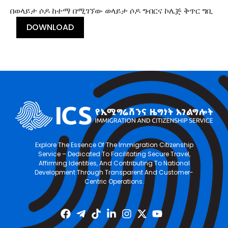
በወላይታ ሶዶ ከተማ በሚገኘው ወላይታ ሶዶ ግብርና ኮሌጅ ቅጥር ግቢ
DOWNLOAD
Explore The Essence Of The Immigration Citizenship
Service – Dedicated To Facilitating Secure Travel,
Affirming Identities, And Contributing To National
Development Through Transparent And Customer-
Centric Operations.