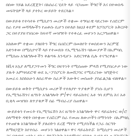
በሰው ሃይል አደረጃጀት፣ በአሰራር ሂደት ላይ ባጋጠሙ ችግሮች እና በተወሰዱ
መፍትሄዎች ላይ ያተኮረ ውይይት ተደርጓል።
በውይይቱ የተሳተፉ የሚሲዮን መሪዎች ተቋሙ ተግባራዊ ባደረገው የሪፎርም
ስራ የታዩ መሻሻሎችን የጠቀሱ ሲሆን በተለይ ከዚህ ቀደም ከፓስፖርት አቅርቦት
ጋር በተያያዘ የነበረው ከፍተኛ መዝግየት የተቀረፈ መሆኑን አረጋግጠዋል።
አክለውም ተቋሙ ያለበትን ችግር በሪፎርም በመለየት የወሰደውን እርምጃ
አድንቀው በሚሲዮኖች ላይ የተመደቡ የኢሚግሬሽን ባለሙያዎች በኤምባሲ
የሚሰጡ አገልግሎቶችን ቀልጣፋ እንዲሆኑ አድርገዋል ሲሉ ተናግረዋል።
ከቪዛ አኳያ ለሚያጋጥመን ችግር በፍጥነት የሚሰጠው ምላሽ የሚያበረታታ ነው
ያሉት አምባሳደሮቹ ወደ ኢ-ፓስፖርት ለመሸጋገር የሚደረገው ዝግጅትና
አመራሩ እስከአሁን ለሰራቸው ስራዎች እውቅና መስጠት ያስፈልጋል ብለዋል።
በውይይቱ ወቅት የሚሲዮኑ መሪዎች የተለያዮ ጥያቄዎች ያነሱ ሲሆን
የኢሚግሬሽንና ዜግነት አገልግሎት ም/ዋና ዳይሬክተር አቶ ጎሳ ደምሴ እና አቶ
ቢቂላ መዝገቡ ለጥያቄዎች ሰፊ ማብራሪያ ሰጠዋል።
ውይይቱን የመሩት የኢሚግሬሽን እና ዜግነት አገልግሎት ዋና ዳይሬክተር ወ/ሮ
ሰላማዊት ዳዊት በተቋሙ የሪፎርም ስራ የመጡ ለውጦችን በማንሳት በኤምባሲ
የተጠየቁ አገልግሎቶች ያሉበትን ደረጃ ማየት የሚያስችል የጋራ ስርዓት
ለማዘጋጀት እየተሰራ መሆኑን ገልፀዋል። ዋና ዳይሬክተሯ ከሚሲዮን መሪዎች
ጋር በቀጣይ ጠንካራ የስራ ግንኙነትት እንደሚኖር የገለፁ ሲሆን የኢ- ፓስፖርት