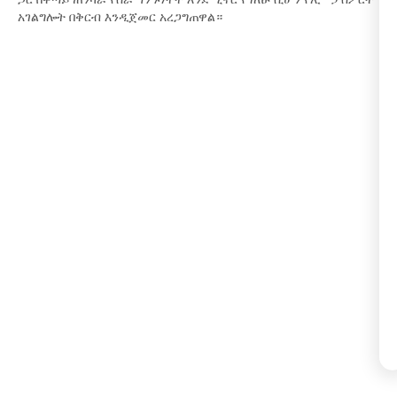
አገልግሎት በቅርብ እንዲጀመር አረጋግጠዋል።