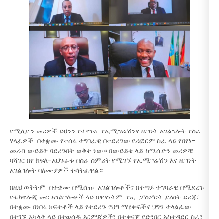
የሚሲዮን መሪዎች ይህንን የተናገሩ የኢሚግሬሽንና ዜግነት አገልግሎት የስራ
ሃላፊዎች በተቋሙ የተሰሩ ተግባራዊ በተደረገው የሪፎርም ስራ ላይ የበየነ-
መረብ ውይይት ባደረጉበት ወቅት ነው። በውይይቱ ላይ ከሚሲዮን መሪዎቹ
ባሻገር በየ ክፍለ-አህጉራቱ በስራ ስምሪት የሚገኙ የኢሚግሬሽን እና ዜግነት
አገልግሎት ባለሙያዎች ተሳትፈዋል።
በዚህ ወቅትም በተቋሙ በሚሰጡ አገልግሎቶችና በቀጣይ ተግባራዊ በሚደረጉ
የቴክኖሎጂ መር አገልግሎቶች ላይ በዋናነትም የኢ-ፓስፖርት ያለበት ደረጃ፣
በተቋሙ በነበሩ ክፍተቶች ላይ የተደረጉ የህግ ማዕቀፍችና ህግን ተላልፈው
በተገኙ አካላት ላይ በተወሰዱ እርምጃዎች፣ በተቀናጀ የድንበር አስተዳደር ስራ፣