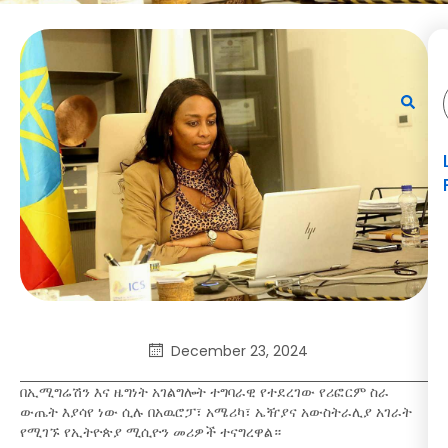
December 23, 2024
በኢሚግሬሽን እና ዜግነት አገልግሎት ተግባራዊ የተደረገው የሪፎርም ስራ
ውጤት እያሳየ ነው ሲሉ በአዉሮፓ፣ አሜሪካ፣ ኤዥያና አውስትራሊያ አገራት
የሚገኙ የኢትዮጵያ ሚሲዮን መሪዎች ተናግረዋል።