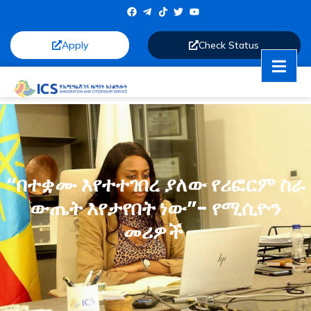
Apply
Check Status
“በተቋሙ እየተተገበረ ያለው የሪፎርም ስራ
ውጤት እየታየበት ነው”- የሚሲዮን
መሪዎች