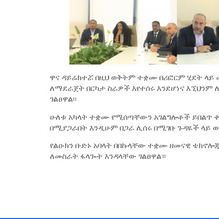
ዋና ዳይሬክተሯ በዚህ ወቅትም ተቋሙ በሪፎርም ሂደት ላይ
ለማደራጀት በርካታ ስራዎች እየተሰሩ እንደሆነና እኚህንም ለ
ገልፀዋል፡፡
ሁለቱ አካላት ተቋሙ የሚሰጣቸውን አገልግሎቶች ይበልጥ 
በሚያጋራበት እንዲሁም በጋራ ሊሰሩ በሚገቡ ጉዳዬች ላይ ው
የልዑክን ቡድኑ አባላት በበኩላቸው ተቋሙ ዘመናዊ ቴክኖ
ለመስራት ፋላጐት እንዳላቸው ገልፀዋል።