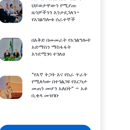
ህይወታቸውን የሚያጡ
ዜጎቻችንን እንታደጋለን-
የአገልግሎቱ ሰራተኞች
በእቅድ በመመራት የአገልግሎት
አድማስን ማስፋፋት
እንደሚገባ ተገለፀ
“የእኛ ትጋት እና የስራ ጥራት
የሚለካው በተገልጋዩ የእርካታ
መጠን መሆን አለበት” – አቶ
ቢቂላ መዝገቡ