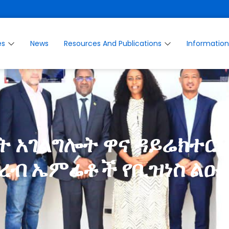
es
News
Resources And Publications
Informatio
ት አገልግሎት ዋና ዳይሬክተር 
አረብ ኤምሬቶች የቢዝነስ ልዑክ