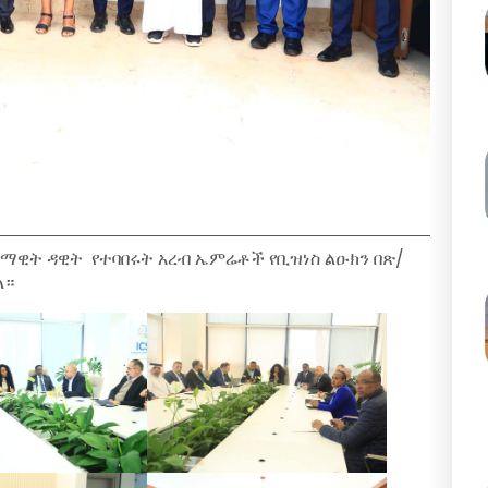
ላማዊት ዳዊት የተባበሩት አረብ ኤምሬቶች የቢዝነስ ልዑክን በጽ/
ል።