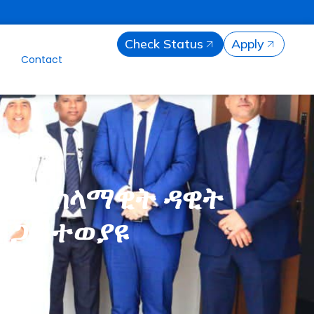
Check Status
Apply
n
Contact
ወ/ሮ ሰላማዊት ዳዊት
 ጋር ተወያዩ