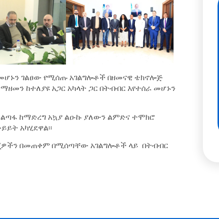
 መሆኑን ገልፀው የሚሰጡ አገልግሎቶች በዘመናዊ ቴክኖሎጅ
ማዘመን ከተለያዩ አጋር አካላት ጋር በትብብር እየተሰራ መሆኑን
ቀልጣፋ ከማድረግ አኳያ ልዑኩ ያለውን ልምድና ተሞክሮ
ይይት አካሂደዋል፡፡
ሎጂዎችን በመጠቀም በሚሰጣቸው አገልግሎቶች ላይ በትብብር