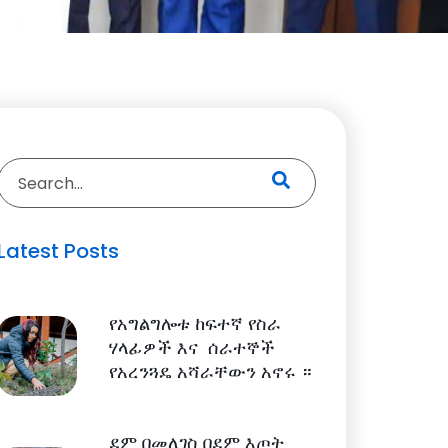
Latest Posts
የአግልግሎቱ ከፍተኛ የስራ
ሃላፊዎች እና ሰራተኞች
የአረንጓዴ አሻራቸውን አኖሩ ።
ደም በመለገስ በደም እጦት