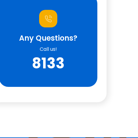
Any Questions?
Call us!
8133