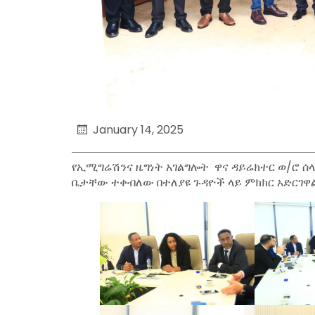
January 14, 2025
የኢሚግሬሽንና ዜግነት አገልግሎት ዋና ዳይሬክተር ወ/ሮ ሰ
ቤታቸው ተቀብለው በተለያዩ ጉዳዮች ላይ ምክክር አድርገዋ