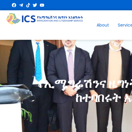
About
Servic
የኢሚግሬሽንና ዜግነ
ከተባበሩት 