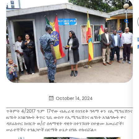
October 14, 2024
ጥቅምት 4/2017 ዓ.ም 17ኛው ብሔራዊ የሰንደቅ ዓላማ ቀን በኢሚግሬሽንና
ዜግነት አገልግሎት ቅጥር ጊቢ ውስጥ የኢሚግሬሽንና ዜግነት አገልግሎት ዋና
ዳይሬክተር ክብርት ወ/ሮ ሰላማዊት ዳዊት በተገኙበት በተቋሙ አመራሮች፣
ሠራተኞችና ተገልጋዮች በደማቅ ሁኔታ በዓሉ ተከብሯል።