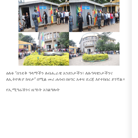
ዕለቱ “ሰንደቅ ዓላማችን ለብሔራዊ አንድነታችን፣ ለሉዓላዊነታችንና
ለኢትዮጵያ ከፍታ” በሚል መሪ ሐሳብ በሀገር አቀፍ ደረጃ እየተከበረ ይገኛል።
የኢሚግሬሽንና ዜግነት አገልግሎት