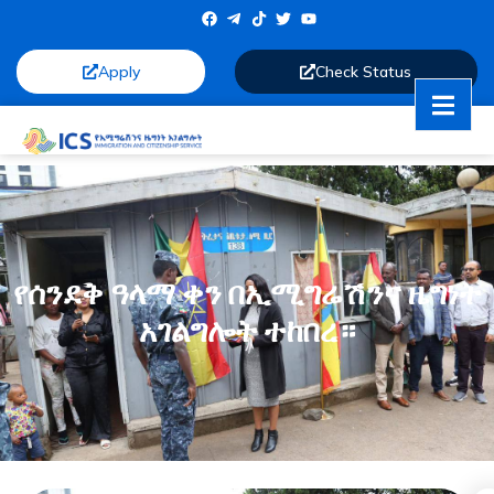
Apply
Check Status
የሰንደቅ ዓላማ ቀን በኢሚግሬሽንና ዜግነት
አገልግሎት ተከበረ።